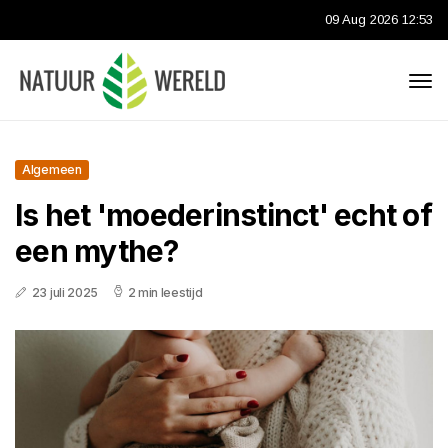
09 Aug 2026 12:53
Algemeen
Is het 'moederinstinct' echt of
een mythe?
23 juli 2025
2 min leestijd