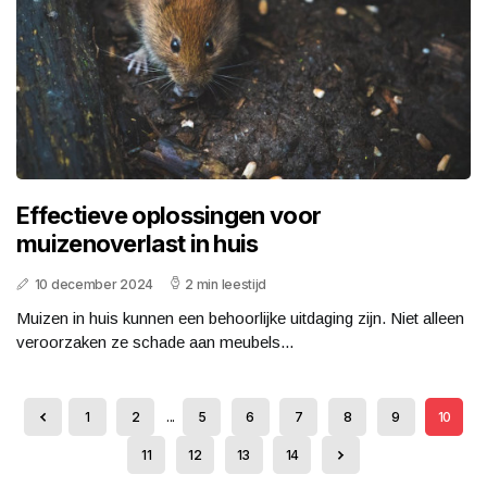
Effectieve oplossingen voor
muizenoverlast in huis
10 december 2024
2 min leestijd
Muizen in huis kunnen een behoorlijke uitdaging zijn. Niet alleen
veroorzaken ze schade aan meubels...
1
2
...
5
6
7
8
9
10
11
12
13
14