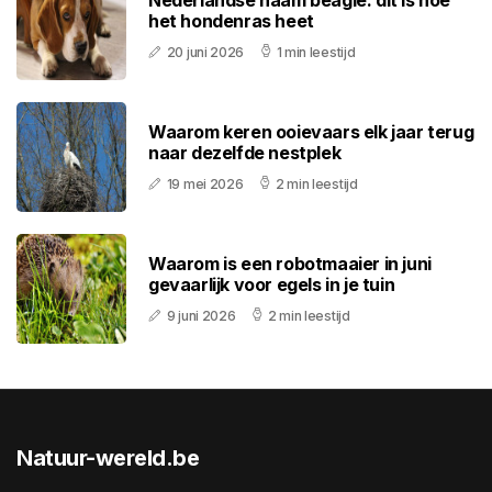
Nederlandse naam beagle: dit is hoe
het hondenras heet
20 juni 2026
1 min leestijd
Waarom keren ooievaars elk jaar terug
naar dezelfde nestplek
19 mei 2026
2 min leestijd
Waarom is een robotmaaier in juni
gevaarlijk voor egels in je tuin
9 juni 2026
2 min leestijd
Natuur-wereld.be