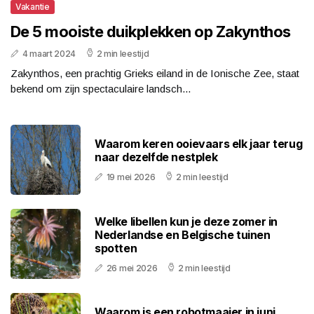
Vakantie
De 5 mooiste duikplekken op Zakynthos
4 maart 2024
2 min leestijd
Zakynthos, een prachtig Grieks eiland in de Ionische Zee, staat
bekend om zijn spectaculaire landsch...
Waarom keren ooievaars elk jaar terug
naar dezelfde nestplek
19 mei 2026
2 min leestijd
Welke libellen kun je deze zomer in
Nederlandse en Belgische tuinen
spotten
26 mei 2026
2 min leestijd
Waarom is een robotmaaier in juni