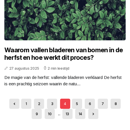
Waarom vallen bladeren van bomen in de
herfst en hoe werkt dit proces?
27 augustus 2025
2 min leestijd
De magie van de herfst: vallende bladeren verklaard De herfst
is een prachtig seizoen waarin de natu...
1
2
3
4
5
6
7
8
9
10
...
13
14