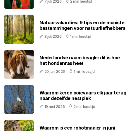
7 juli 2026
2 min leestijd
Natuurvakanties: 9 tips en de mooiste
bestemmingen voor natuurliefhebbers
8 juli 2026
1 min leestijd
Nederlandse naam beagle: dit is hoe
het hondenras heet
20 juni 2026
1 min leestijd
Waarom keren ooievaars elk jaar terug
naar dezelfde nestplek
19 mei 2026
2 min leestijd
Waarom is een robotmaaier in juni