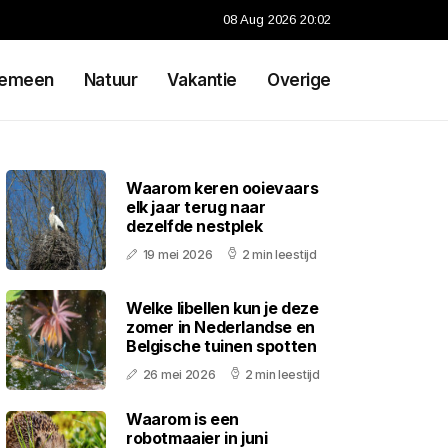
08 Aug 2026 20:02
gemeen
Natuur
Vakantie
Overige
Waarom keren ooievaars
elk jaar terug naar
dezelfde nestplek
19 mei 2026
2 min leestijd
Welke libellen kun je deze
zomer in Nederlandse en
Belgische tuinen spotten
26 mei 2026
2 min leestijd
Waarom is een
robotmaaier in juni