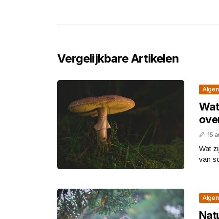
Vergelijkbare Artikelen
Alge
Wat 
ove
15 
Wat zi
van sc
Alge
Nat