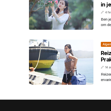
in 
4 fe
Ben je
om de 
Alge
Rei
Prak
14 
Reizen
ervari