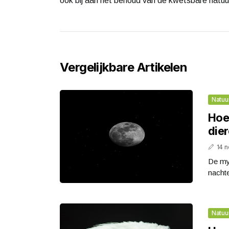
ook bij aan het behoud van de kwetsbare natuu
Vergelijkbare Artikelen
Natuu
Hoe
die
14 
De my
nachte
Natuu