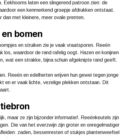
en. Eekhoorns laten een slingerend patroon zien: de
aardoor een kenmerkend groepje afdrukken ontstaat.
r dan met kleinere, meer ovale prenten.
n en bomen
boompjes en struiken zie je vaak vraatsporen. Reeën
 los, waardoor de rand rafelig oogt. Hazen en konijnen
 wat een strakke, bijna schuin afgeknipte rand geeft.
n. Reeën en edelherten wrijven hun gewei tegen jonge
 en er vaak lichte, vezelige plekken ontstaan. Dit
aart.
tiebron
jk, maar ze zijn bijzonder informatief. Reeënkeutels zijn
iggen. Die van het everzwijn zijn groter en onregelmatiger
afleiden: zaden, bessenresten of stukjes plantenweefsel