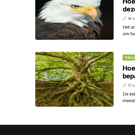
Hoe
dez
18 
Het u
om hu
Natuu
Hoe
bep
17 
De in
meest