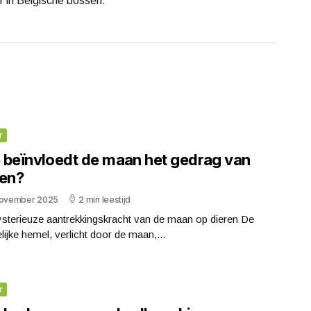
r in Belgische bossen.
r
 beïnvloedt de maan het gedrag van
ren?
november 2025
2 min leestijd
sterieuze aantrekkingskracht van de maan op dieren De
lijke hemel, verlicht door de maan,...
r