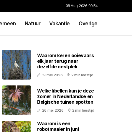
08 Aug 2026 09:54
gemeen
Natuur
Vakantie
Overige
Waarom keren ooievaars
elk jaar terug naar
dezelfde nestplek
19 mei 2026
2 min leestijd
Welke libellen kun je deze
zomer in Nederlandse en
Belgische tuinen spotten
26 mei 2026
2 min leestijd
Waarom is een
robotmaaier in juni